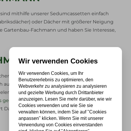
sind mithilfe unserer Sedumcassetten einfach
Fabriksdächer) oder Dächer mit größerer Neigung
Sie Gartenbau-Fachmann und haben Sie Interesse,
CHMANN?
Wir verwenden Cookies
Wir verwenden Cookies, um Ihr
chern sollte die Begrünung einem Gartenbau-
Benutzererlebnis zu optimieren, den
h auch, wenn Sie keine Zeit oder einfach keine Lust
Webverkehr zu analysieren zu analysieren
 vielen Gärtnern und Gartenbau-Fachbetrieben
und gezielte Werbung durch Drittanbieter
anzuzeigen. Lesen Sie mehr darüber, wie wir
es geeigneten Partners
. Geben Sie an, um welche
Cookies verwenden und wie Sie sie
t Dach es sich handelt (Größe und ungefährer
verwalten können, indem Sie auf "Cookies
anpassen" klicken. Wenn Sie mit unserer
Verwendung von Cookies einverstanden