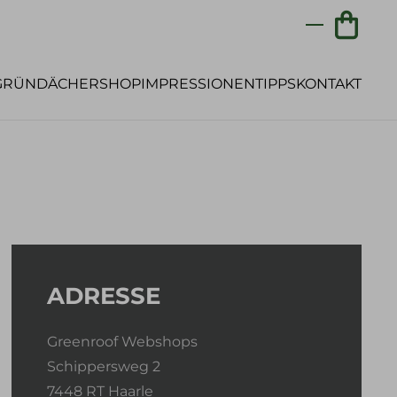
GRÜNDÄCHER
SHOP
IMPRESSIONEN
TIPPS
KONTAKT
ADRESSE
Greenroof Webshops
Schippersweg 2
7448 RT Haarle