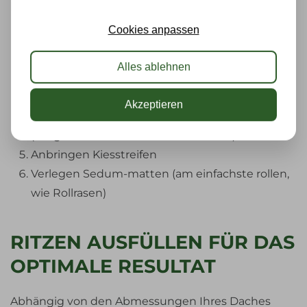
Die Aufbau geht auf diese weisse:
Cookies anpassen
Verlegen weißen Vlies.
Verlegen Drainagefolie.
Alles ablehnen
Verlegen Flitervlies (schwarz-weiß, weißen seite
nach oben.
Akzeptieren
Aufbringen Dachgarten Substrat
(ausgenommen Kiesstreifen +- 10cm)
Anbringen Kiesstreifen
Verlegen Sedum-matten (am einfachste rollen,
wie Rollrasen)
RITZEN AUSFÜLLEN FÜR DAS
OPTIMALE RESULTAT
Abhängig von den Abmessungen Ihres Daches