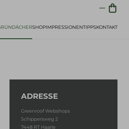
GRÜNDÄCHER
SHOP
IMPRESSIONEN
TIPPS
KONTAKT
 von dachbegrünungen
chnell selber anlegen
hrem flachdach ein farbenfrohes gründach
ADRESSE
Greenroof Webshops
Schippersweg 2
7448 RT Haarle