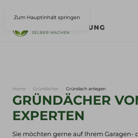
GRÜNDÄCHER EI
Zum Hauptinhalt springen
UND SCHNELL SE
ANLEGEN
MEHR...
Home
Gründächer
Gründach anlegen
GRÜNDÄCHER VO
EXPERTEN
Sie möchten gerne auf Ihrem Garagen- o