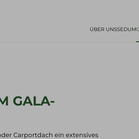
NFACH
LBER
ÜBER UNS
SEDUM
Alles über das selbermachen
Gründächer einfach und s
So machen sie aus i
M GALA-
der Carportdach ein extensives