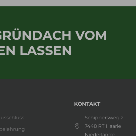
 GRÜNDACH VOM
EN LASSEN
KONTAKT
usschluss
Schippersweg 2
7448 RT Haarle
belehrung
Niederlande